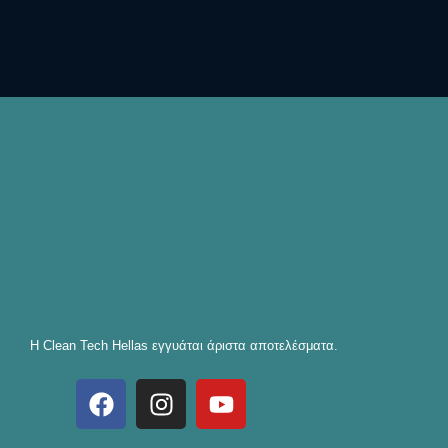
Η Clean Tech Hellas εγγυάται άριστα αποτελέσματα.
F
I
Y
a
n
o
c
s
u