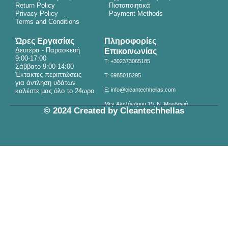
Return Policy
Πιστοποιητικά
b
a
u
Privacy Policy
Payment Methods
o
g
b
Terms and Conditions
o
r
e
Ώρες Εργασίας
Πληροφορίες
k
a
Δευτέρα - Παρασκευή
Επικοινωνίας
9:00-17:00
m
T: +302373065185
Σάββατο 9:00-14:00
Έκτακτες περιπτώσεις
T: 6985018295
για άντληση υδάτων
E: info@cleantechhellas.com
καλέστε μας όλο το 24ωρο
Μεγ.Αλεξάνδρου 19, N. Μουδανιά
© 2024 Created by Cleantechhellas