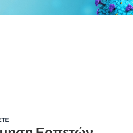
ΤΕ​
μηση Ερπετών