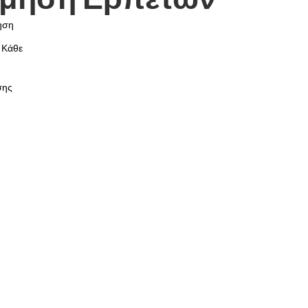
ηση
 Κάθε
σης