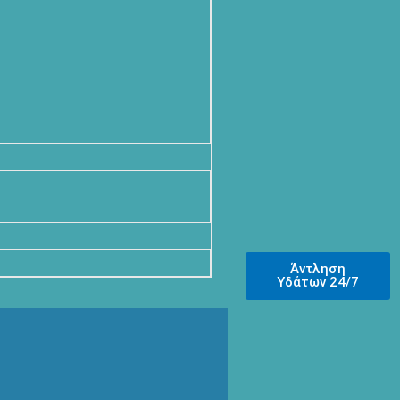
Άντληση
Υδάτων 24/7