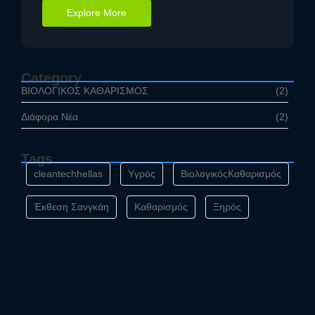
Explore More
Category
ΒΙΟΛΟΓΙΚΟΣ ΚΑΘΑΡΙΣΜΟΣ
(2)
Διάφορα Νέα
(2)
Tags
cleantechhellas
Yγρός
ΒιολογικόςΚαθαρισμός
Έκθεση Σανγκάη
Καθαρισμός
Ξηρός