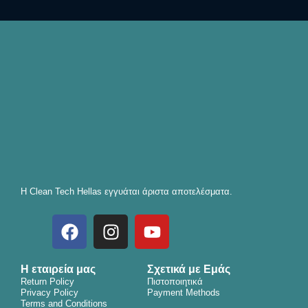
Η Clean Tech Hellas εγγυάται άριστα αποτελέσματα.
F
I
Y
a
n
o
c
s
u
Η εταιρεία μας
e
t
Σχετικά με Εμάς
t
Return Policy
Πιστοποιητικά
b
a
u
Privacy Policy
Payment Methods
Terms and Conditions