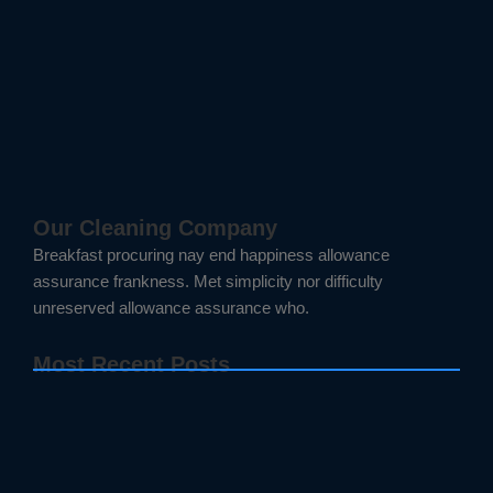
Read More
Our Cleaning Company
Breakfast procuring nay end happiness allowance
assurance frankness. Met simplicity nor difficulty
unreserved allowance assurance who.
Most Recent Posts
Έκθεση Σανγκάη
Κοινωνική Δράση